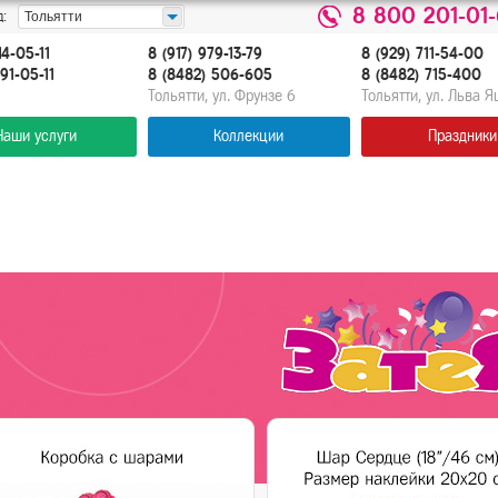
8 800 201-01
:
Тольятти
14-05-11
8 (917) 979-13-79
8 (929) 711-54-00
91-05-11
8 (8482) 506-605
8 (8482) 715-400
Тольятти, ул. Фрунзе 6
Тольятти, ул. Льва 
Наши услуги
Коллекции
Праздники