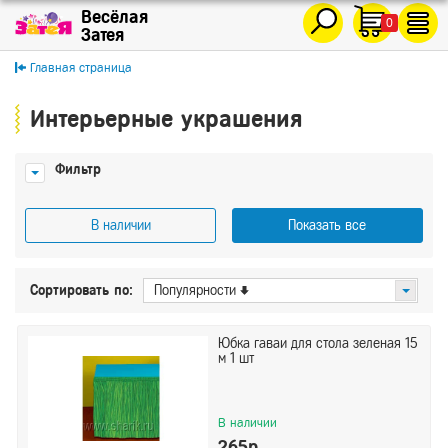
0
Главная страница
Интерьерные украшения
Фильтр
В наличии
Показать все
Цена
Сортировать по:
Популярности
От
До
Юбка гаваи для стола зеленая 15
м 1 шт
Показать
Сбросить
В наличии
265р.