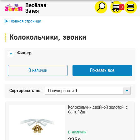
0
Главная страница
Колокольчики, звонки
Фильтр
В наличии
Показать все
Цена
Сортировать по:
Популярности
От
До
Колокольчик двойной золотой. с
бант. 12шт
Показать
Сбросить
В наличии
225р.