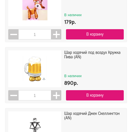
Agura
46"/117 см
Anagram
В наличии
Anagram
179р.
Betallic
Falali
В корзину
Показать всё ▼
Falali
Показать
Сбросить
ЕУТ
Шар ходячий под воздух Кружка
Пива (AN)
В наличии
890р.
В корзину
Шар ходячий Джек Скеллингтон
(AN)