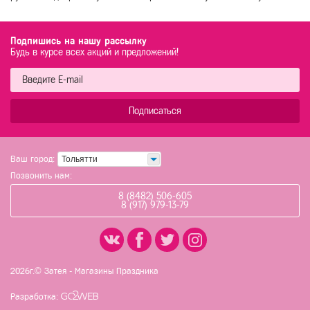
Подпишись на нашу рассылку
Будь в курсе всех акций и предложений!
Подписаться
Ваш город:
Тольятти
Позвонить нам:
8 (8482) 506-605
8 (917) 979-13-79
2026г.© Затея - Магазины Праздника
Разработка: