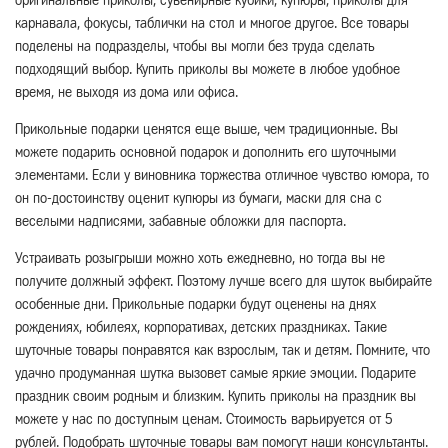
оригинальные приколы, сувенирные кубики, купюры, приколы для
карнавала, фокусы, таблички на стол и многое другое. Все товары
поделены на подразделы, чтобы вы могли без труда сделать
подходящий выбор. Купить приколы вы можете в любое удобное
время, не выходя из дома или офиса.
Прикольные подарки ценятся еще выше, чем традиционные. Вы
можете подарить основной подарок и дополнить его шуточными
элементами. Если у виновника торжества отличное чувство юмора, то
он по-достоинству оценит купюры из бумаги, маски для сна с
веселыми надписями, забавные обложки для паспорта.
Устраивать розыгрыши можно хоть ежедневно, но тогда вы не
получите должный эффект. Поэтому лучше всего для шуток выбирайте
особенные дни. Прикольные подарки будут оценены на днях
рождениях, юбилеях, корпоративах, детских праздниках. Такие
шуточные товары понравятся как взрослым, так и детям. Помните, что
удачно продуманная шутка вызовет самые яркие эмоции. Подарите
праздник своим родным и близким. Купить приколы на праздник вы
можете у нас по доступным ценам. Стоимость варьируется от 5
рублей. Подобрать шуточные товары вам помогут наши консультанты.