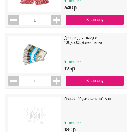
В наличии
Веселуха
340р.
ГК Горчаков
Дон Баллон
В корзину
ЕУТ
Показать всё ▼
МФ Поиск
Деньги для выкупа
100/500рублей пачка
Показать
Сбросить
Открытая планета
Сима Ленд
В наличии
125р.
В корзину
Прикол "Руки скелета" 6 шт
В наличии
180р.