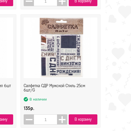
зину
В корзину
мл 6шт
Салфетка СДР Мужской Стиль 25см
6шт/G
В наличии
135р.
зину
В корзину