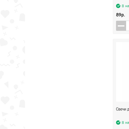
В н
89р.
Свечи д
В н