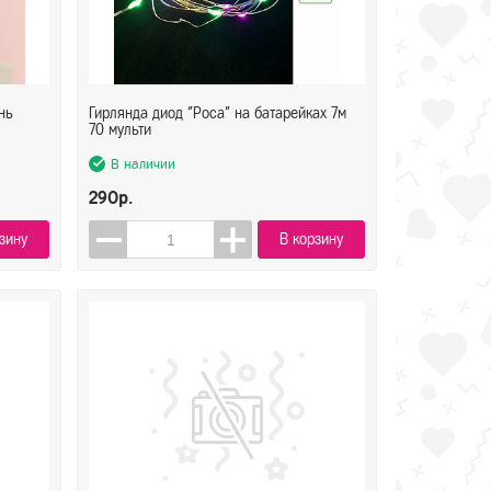
нь
Гирлянда диод "Роса" на батарейках 7м
70 мульти
В наличии
290р.
зину
В корзину