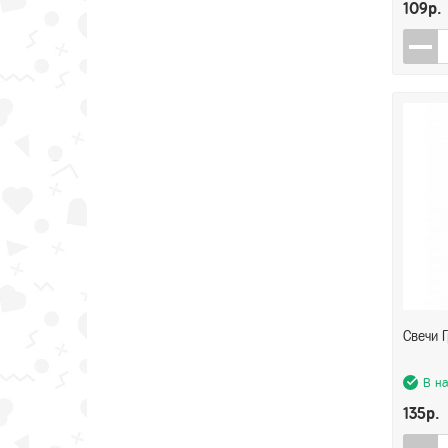
109р.
Свечи Г
В н
135р.