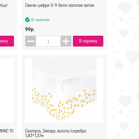
 6шт
Свеча-цифра 0-9 бело-золотая витая
В наличии
99р.
зину
В корзину
МИКС 15
Скатерть Звезда золото/серебро
1,83*1,37м