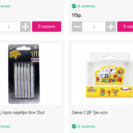
аличии
В наличии
115р.
В корзину
В кор
/торта серебро 8см 12шт
Свеча С ДР Три кота
аличии
В наличии