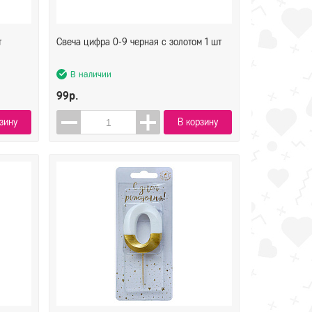
т
Свеча цифра 0-9 черная с золотом 1 шт
В наличии
99р.
зину
В корзину